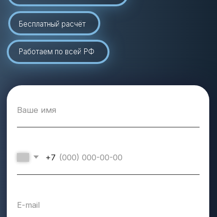
Отзывы наших
клиентов
Ознакомьтесь с реальными отзывами на Авито –
убедитесь, как мы помогаем подобрать оборудование,
организовать монтаж и обеспечить полный сервис на
всех этапах работы.
Мы внимательно прислушиваемся к каждому
клиенту и гордимся тем, что наши заказчики
отмечают оперативность, надёжность и высокое
качество обслуживания.