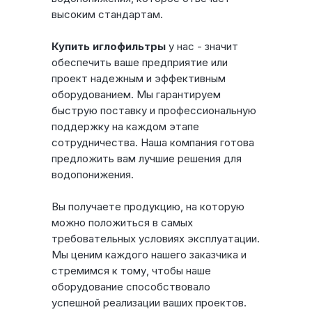
высоким стандартам.
Купить иглофильтры
у нас - значит
обеспечить ваше предприятие или
проект надежным и эффективным
оборудованием. Мы гарантируем
быструю поставку и профессиональную
поддержку на каждом этапе
сотрудничества. Наша компания готова
предложить вам лучшие решения для
Один партнёр для решения
задач по водопонижению
водопонижения.
Полный цикл работ: от обследования до демонтажа
Вы получаете продукцию, на которую
Решения под сложные грунтовые условия
можно положиться в самых
Работаем по всей территории РФ
требовательных условиях эксплуатации.
Мы ценим каждого нашего заказчика и
24 часа — выезд инженера
стремимся к тому, чтобы наше
оборудование способствовало
Бесплатный расчёт
успешной реализации ваших проектов.