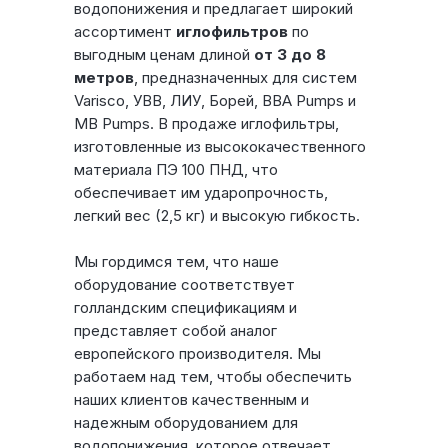
водопонижения и предлагает широкий
ассортимент
иглофильтров
по
выгодным ценам длиной
от 3 до 8
метров
, предназначенных для систем
Varisco, УВВ, ЛИУ, Борей, BBA Pumps и
MB Pumps. В продаже иглофильтры,
изготовленные из высококачественного
материала ПЭ 100 ПНД, что
обеспечивает им ударопрочность,
легкий вес (2,5 кг) и высокую гибкость.
Мы гордимся тем, что наше
оборудование соответствует
голландским спецификациям и
представляет собой аналог
европейского производителя. Мы
работаем над тем, чтобы обеспечить
Контакты
Каталог
Водопонижение
О компании
Услуги
Информация
наших клиентов качественным и
надежным оборудованием для
водопонижения, которое отвечает